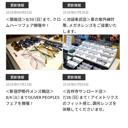
更新情報
更新情報
2026年08月03日
2026年07月26日
＜銀座店＞8/30
（
日
）
まで
、
クロ
＜池袋東武店＞夏の紫外線対
ムハーツフェア開催中！
策
、
メガネレンズをご提案いた
します。
更新情報
更新情報
2026年07月13日
2026年07月09日
＜新宿伊勢丹メンズ館店＞
＜吉祥寺サンロード店＞
8/4
（
火
）
までOLIVER PEOPLES
7/26
（
日
）
まで
！
アイメトリクス
フェアを開催！
のフィット感と
、
調光レンズを
体験してくださいませ。