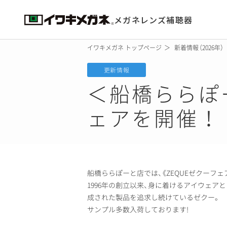
メガネ
レンズ
補聴器
イワキメガネ トップページ
新着情報
（
2026年）
更新情報
＜船橋ららぽ
ェアを開催！
船橋ららぽーと店では
、
《
ZEQUEゼクーフェ
1996年の創立以来
、
身に着けるアイウェアと
成された製品を追求し続けているゼクー
。
サンプル多数入荷しております!