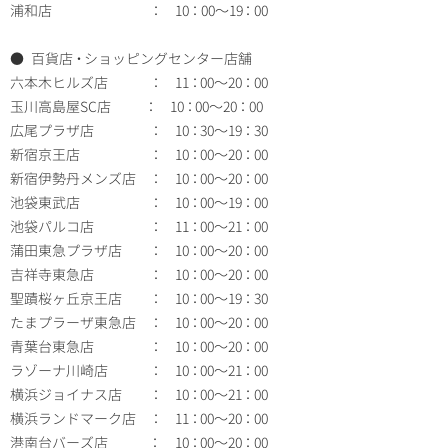
浦和店
：
10
：
00～19
：
00
● 百貨店
・
ショッピングセンター店舗
六本木ヒルズ店
：
11
：
00～20
：
00
玉川高島屋SC店
：
10
：
00～20
：
00
広尾プラザ店
：
10
：
30～19
：
30
新宿京王店
：
10
：
00～20
：
00
新宿伊勢丹メンズ店
：
10
：
00～20
：
00
池袋東武店
：
10
：
00～19
：
00
池袋パルコ店
：
11
：
00～21
：
00
蒲田東急プラザ店
：
10
：
00～20
：
00
吉祥寺東急店
：
10
：
00～20
：
00
聖蹟桜ヶ丘京王店
：
10
：
00～19
：
30
たまプラーザ東急店
：
10
：
00～20
：
00
青葉台東急店
：
10
：
00～20
：
00
ラゾーナ川崎店
：
10
：
00～21
：
00
横浜ジョイナス店
：
10
：
00～21
：
00
横浜ランドマーク店
：
11
：
00～20
：
00
港南台バーズ店
：
10
：
00～20
：
00