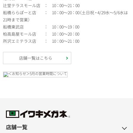
辻堂テラスモール店
：
10
：
00～21
：
00
船橋ららぽーと店
：
10
：
00～20
：
00
（
土日祝
・
4/29水～5/6水は
21時まで営業
）
船橋東武店
：
10
：
00～19
：
00
柏高島屋モール店
：
10
：
00～20
：
00
所沢エミテラス店
：
10
：
00～21
：
00
店舗一覧はこちら
店舗一覧